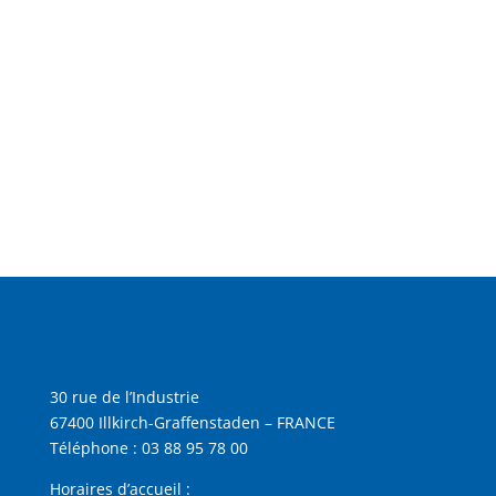
Accéder aux FAQ
30 rue de l’Industrie
67400 Illkirch-Graffenstaden – FRANCE
Téléphone :
03 88 95 78 00
Horaires d’accueil :