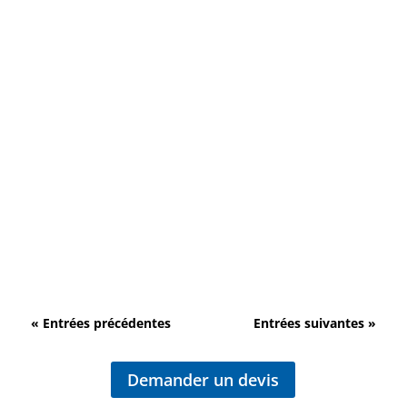
Quel est le prix d’un déménagement tout compris ?
Vous prévoyez de déménager bientôt et vous vous
interrogez sur le prix qu’un déménagement global
peut représenter ? Il y a beaucoup de critères à...
« Entrées précédentes
Entrées suivantes »
Demander un devis